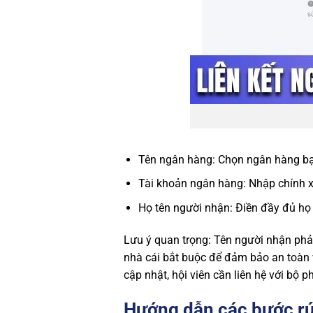
Tên ngân hàng: Chọn ngân hàng bạ
Tài khoản ngân hàng: Nhập chính x
Họ tên người nhận: Điền đầy đủ họ 
Lưu ý quan trọng: Tên người nhận phải
nhà cái bắt buộc để đảm bảo an toàn v
cập nhật, hội viên cần liên hệ với bộ
Hướng dẫn các bước rú