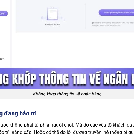
Không khớp thông tin về ngân hàng
g đang bảo trì
 được không phải từ phía người chơi. Mà do các yếu tố khách q
 trì, nâng cấp. Hoặc có thể do lỗi đường truyền, hệ thống bị qu