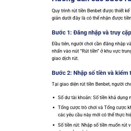
Quy trình rút tiền Benbet được thiết k
giản dưới đây là có thể nhận được tiề
Bước 1: Đăng nhập và truy cậ
Đầu tiên, người chơi cần đăng nhập và
nhấn vào nút “Rút tiền” ở khu vực tr
giao dịch rút.
Bước 2: Nhập số tiền và kiểm t
Tại giao diện rút tiền Benbet, người ch
Số dư tài khoản: Số tiền khả dụng n
Tổng cược trò chơi và Tổng cược kh
các yêu cầu này mới có thể thực hiệ
Số tiền rút: Nhập số tiền muốn rút