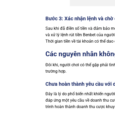
Bước 3: Xác nhận lệnh và chờ 
Sau khi đã điền số tiền và đảm bảo mọ
và xử lý lệnh rút tiền Benbet của ngườ
Thời gian tiền về tài khoản có thể da
Các nguyên nhân không
Đôi khi, người chơi có thể gặp phải t
trường hợp.
Chưa hoàn thành yêu cầu với 
Đây là lý do phổ biến nhất khiến người
đáp ứng một yêu cầu về doanh thu cược 
trình hoàn thành doanh thu cược khuy