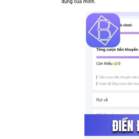
dụng của mình.