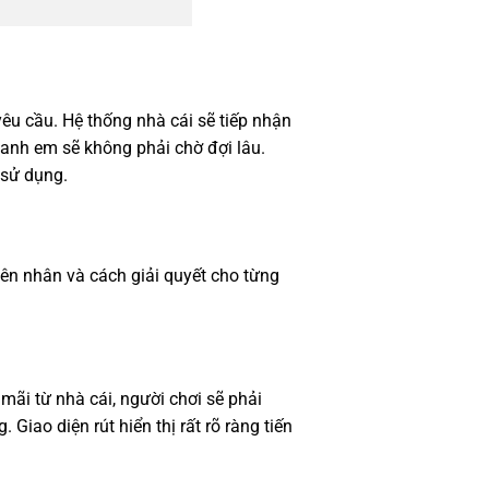
êu cầu. Hệ thống nhà cái sẽ tiếp nhận
y anh em sẽ không phải chờ đợi lâu.
 sử dụng.
yên nhân và cách giải quyết cho từng
 mãi từ nhà cái, người chơi sẽ phải
Giao diện rút hiển thị rất rõ ràng tiến