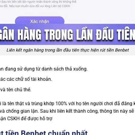
Liên kết ngân hàng trong lần đầu tiên thực hiện rút tiền Benbet
n đang sử dụng từ danh sách thả xuống.
ác các chữ số tài khoản.
và tên chủ thẻ.
 là tên thật và trùng khớp 100% với họ tên người chơi đã đăng 
à chống gian lận. Sau khi liên kết thành công, thông tin này sẽ
 phận CSKH để được hỗ trợ
t tiền Benbet chuẩn nhất