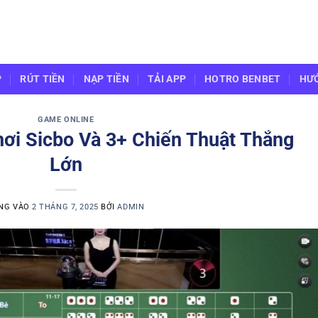
P
RÚT TIỀN
NẠP TIỀN
TẢI APP
HOTRO BENBET
HƯ
GAME ONLINE
ơi Sicbo Và 3+ Chiến Thuật Thắng
Lớn
NG VÀO
2 THÁNG 7, 2025
BỞI
ADMIN