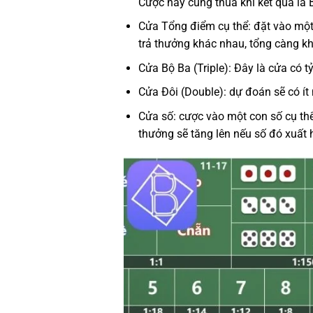
Cược này cũng thua khi kết quả là
Cửa Tổng điểm cụ thể: đặt vào một 
trả thưởng khác nhau, tổng càng khó
Cửa Bộ Ba (Triple): Đây là cửa có tỷ
Cửa Đôi (Double): dự đoán sẽ có ít 
Cửa số: cược vào một con số cụ thể 
thưởng sẽ tăng lên nếu số đó xuất h