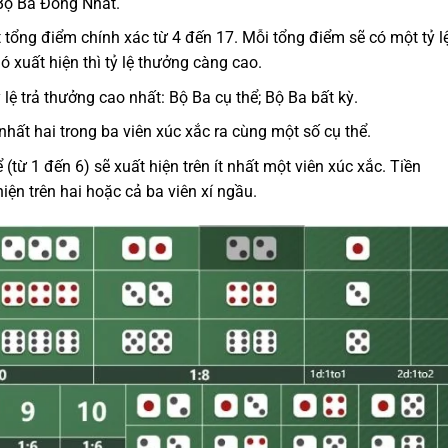
 Bộ Ba Đồng Nhất.
tổng điểm chính xác từ 4 đến 17. Mỗi tổng điểm sẽ có một tỷ l
 xuất hiện thì tỷ lệ thưởng càng cao.
 lệ trả thưởng cao nhất: Bộ Ba cụ thể; Bộ Ba bất kỳ.
nhất hai trong ba viên xúc xắc ra cùng một số cụ thể.
(từ 1 đến 6) sẽ xuất hiện trên ít nhất một viên xúc xắc. Tiền
iện trên hai hoặc cả ba viên xí ngầu.