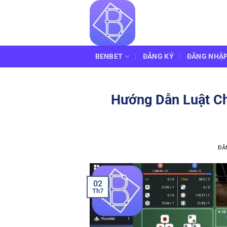
Bỏ
qua
nội
dung
BENBET
ĐĂNG KÝ
ĐĂNG NHẬ
Hướng Dẫn Luật Ch
ĐĂ
02
Th7