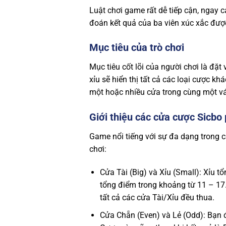
Luật chơi game rất dễ tiếp cận, ngay 
đoán kết quả của ba viên xúc xắc được
Mục tiêu của trò chơi
Mục tiêu cốt lõi của người chơi là đặt
xỉu sẽ hiển thị tất cả các loại cược kh
một hoặc nhiều cửa trong cùng một v
Giới thiệu các cửa cược Sicbo
Game nổi tiếng với sự đa dạng trong c
chơi:
Cửa Tài (Big) và Xỉu (Small): Xỉu 
tổng điểm trong khoảng từ 11 – 17.
tất cả các cửa Tài/Xỉu đều thua.
Cửa Chẵn (Even) và Lẻ (Odd): Bạn đ