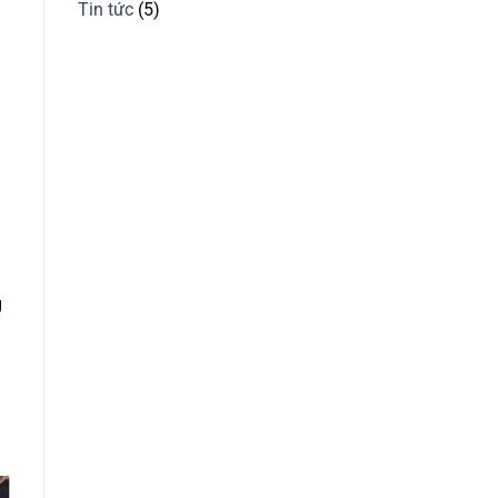
Tin tức
(5)
Đơn
Giản
Tại
Benbet
g