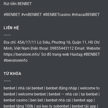
Rút tiền BENBET
#BENBET #vnBENBET #BENBETcasino #nhacaiBENBET
LIÊN HỆ
Địa chỉ: 45A/17/11 Lò Siêu, Phường 16, Quận 11, Hồ Chí
Minh, Việt Nam Điện thoại: 09855443112 Email: Website:
https://benstore.info/
Sơ đồ trang web
Hastag #BENBET
#benstoreinfo
TỪ KHÓA
benbet | nhà cái benbet | benbet đăng nhập | welcome to
benbet | welcome benbet | benbet — nhà cái | tại benbet |
benbet casino | ben bet | benbet nhà cái | benbet app |
benbet tặng 100k | soi keo ty sobenbet | benbet tải app |