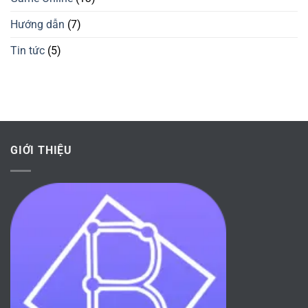
Game
–
Giải
Hướng
Hướng dẫn
(7)
Trí
Dẫn
Cách
Chơi
Tin tức
(5)
Đơn
Giản
Tại
Benbet
GIỚI THIỆU