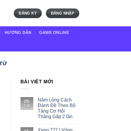
ĐĂNG KÝ
ĐĂNG NHẬP
HƯỚNG DẪN
GAME ONLINE
 TỬ
BÀI VIẾT MỚI
Nằm Lòng Cách
05
Đánh Đề Theo Bộ
Th8
Tăng Cơ Hội
Thắng Gấp 2 lần
Không
có
Xeng 777 | Vòng
bình