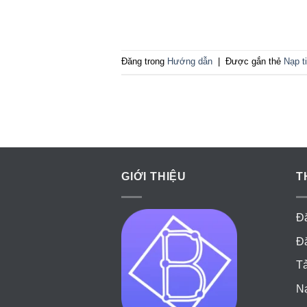
Đăng trong
Hướng dẫn
|
Được gắn thẻ
Nạp t
GIỚI THIỆU
T
Đ
Đ
T
N