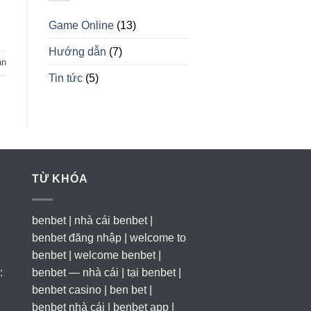
Số
Game
Hôm
Giải
Game Online
(13)
Nay
Trí
–
Hướng
Hướng dẫn
(7)
Dẫn
ận
Cách
Chơi
Tin tức
(5)
Đơn
Giản
Tại
Benbet
TỪ KHÓA
benbet | nhà cái benbet |
benbet đăng nhập | welcome to
benbet | welcome benbet |
:
benbet — nhà cái | tại benbet |
benbet casino | ben bet |
benbet nhà cái | benbet app |