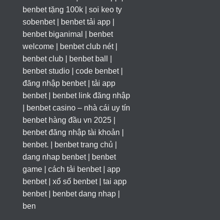
benbet tặng 100k | soi keo ty
sobenbet | benbet tải app |
benbet biganimal | benbet
welcome | benbet club nét |
benbet club | benbet ball |
benbet studio | code benbet |
đăng nhập benbet | tải app
benbet | benbet link đăng nhập
| benbet casino – nhà cái uy tín
benbet hàng đầu vn 2025 |
benbet đăng nhập tài khoản |
benbet. | benbet trang chủ |
dang nhap benbet | benbet
game | cách tải benbet | app
benbet | xổ số benbet | tai app
benbet | benbet dang nhap |
ben