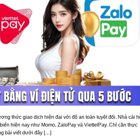
ơng thức giao dịch hiện đại với độ an toàn tuyệt đối. Nhà cái h
ổ biến hiện nay như Momo, ZaloPay và ViettelPay. Chỉ cần thực
g bài viết dưới đây […]