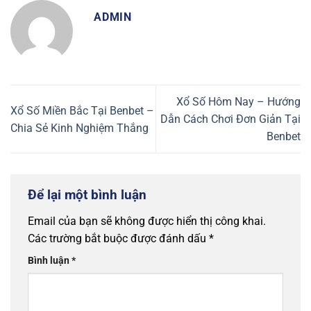
ADMIN
Xổ Số Hôm Nay – Hướng
Xổ Số Miền Bắc Tại Benbet –
Dẫn Cách Chơi Đơn Giản Tại
Chia Sẻ Kinh Nghiệm Thắng
Benbet
Để lại một bình luận
Email của bạn sẽ không được hiển thị công khai.
Các trường bắt buộc được đánh dấu
*
Bình luận
*