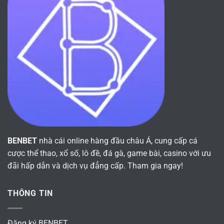
BENBET
nhà cái online hàng đầu châu Á, cung cấp cá
cược thể thao, xổ số, lô đề, đá gà, game bài, casino với ưu
đãi hấp dẫn và dịch vụ đẳng cấp. Tham gia ngay!
THÔNG TIN
Đăng ký BENBET