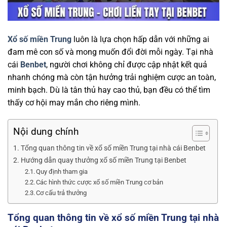
Xổ số miền Trung
luôn là lựa chọn hấp dẫn với những ai
đam mê con số và mong muốn đổi đời mỗi ngày. Tại nhà
cái
Benbet
, người chơi không chỉ được cập nhật kết quả
nhanh chóng mà còn tận hưởng trải nghiệm cược an toàn,
minh bạch. Dù là tân thủ hay cao thủ, bạn đều có thể tìm
thấy cơ hội may mắn cho riêng mình.
Nội dung chính
Tổng quan thông tin về xổ số miền Trung tại nhà cái Benbet
Hướng dẫn quay thưởng xổ số miền Trung tại Benbet
Quy định tham gia
Các hình thức cược xổ số miền Trung cơ bản
Cơ cấu trả thưởng
Tổng quan thông tin về xổ số miền Trung tại nhà